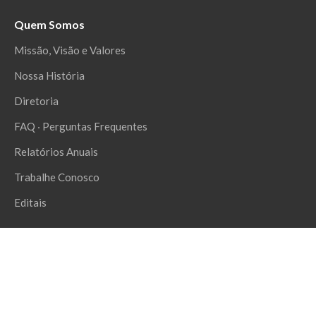
Quem Somos
Missão, Visão e Valores
Nossa História
Diretoria
FAQ ‧ Perguntas Frequentes
Relatórios Anuais
Trabalhe Conosco
Editais
O Que Fazemos
Pilares e Áreas de Atuação
Todos os Projetos