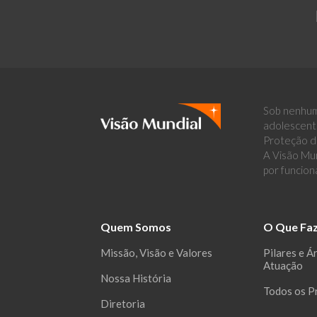
Sob nenhum
adolescent
Proteção de
A Visão Mun
por funcion
Quem Somos
O Que Fa
Missão, Visão e Valores
Pilares e Á
Atuação
Nossa História
Todos os P
Diretoria