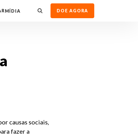
AR
DOE AGORA
MÍDIA
oa
or causas sociais,
para fazer a