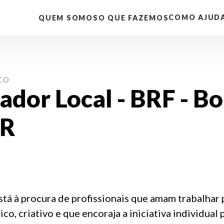
COMO AJUD
QUEM SOMOS
O QUE FAZEMOS
CO
ador Local - BRF - B
RR
A
tá à procura de profissionais que amam trabalhar p
o, criativo e que encoraja a iniciativa individual 