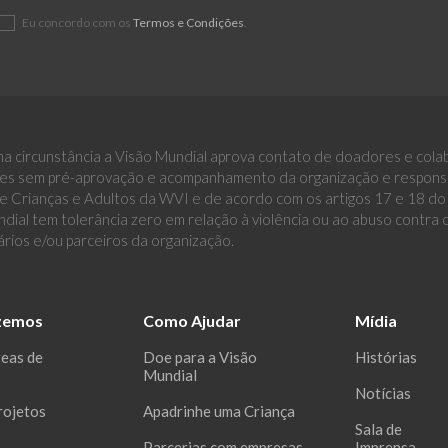
Eu concordo com os
Termos e Condições
.
a circunstância a Visão Mundial aprova contato de doadores e cola
es sem pré-aprovação e acompanhamento da organização e responsáv
 Crianças e Adultos da WVI e de acordo com os artigos 17 e 18 do E
dial tem tolerância zero em relação à violência ou ao abuso contra
ários e/ou parceiros da organização.
zemos
Como Ajudar
Mídia
reas de
Doe para a Visão
Histórias
Mundial
Notícias
rojetos
Apadrinhe uma Criança
Sala de
Parcerias com empresas
Imprensa