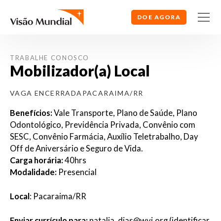
DOE AGORA
TRABALHE CONOSCO
Mobilizador(a) Local
VAGA ENCERRADA
PACARAIMA/RR
Benefícios:
Vale Transporte, Plano de Saúde, Plano
Odontológico, Previdência Privada, Convênio com
SESC, Convênio Farmácia, Auxílio Teletrabalho, Day
Off de Aniversário e Seguro de Vida.
Carga horária:
40hrs
Modalidade:
Presencial
Local
: Pacaraima/RR
Enviar currículo para:
natalia_dias@wvi.org (identificar