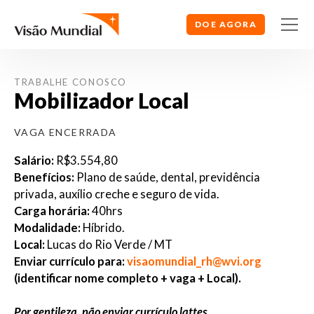
DOE AGORA
TRABALHE CONOSCO
Mobilizador Local
VAGA ENCERRADA
Salário:
R$3.554,80
Benefícios:
Plano de saúde, dental, previdência
privada, auxílio creche e seguro de vida.
Carga horária:
40hrs
Modalidade:
Híbrido.
Local:
Lucas do Rio Verde / MT
Enviar currículo para:
visaomundial_rh@wvi.org
(identificar nome completo + vaga + Local).
Por gentileza, não enviar currículo lattes.