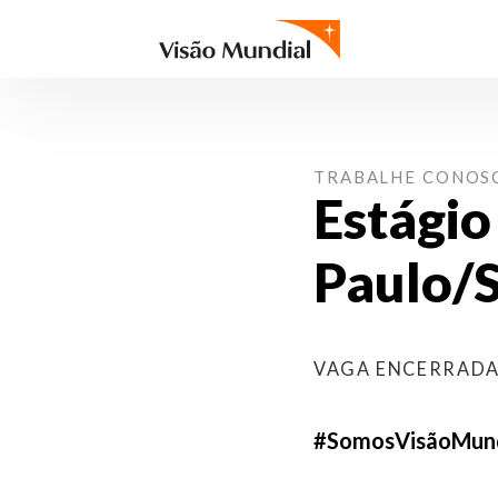
TRABALHE CONOS
Estágio
Paulo/
VAGA ENCERRAD
#SomosVisãoMund