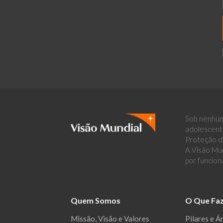
Sob nenhum
adolescent
Proteção de
A Visão Mun
por funcion
Quem Somos
O Que Fa
Missão, Visão e Valores
Pilares e Á