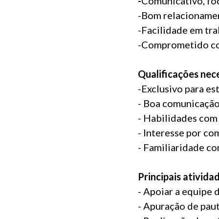
-
Comunicativo, fo
-
Bom relacionamen
-
Facilidade em tr
-Comprometido com
Qualificações nece
-Exclusivo para es
- Boa comunicação 
- Habilidades com
- Interesse por co
- Familiaridade co
Principais ativida
- Apoiar a equipe 
- Apuração de paut