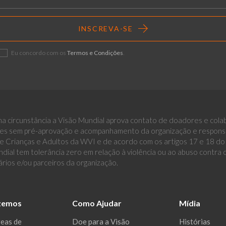
INSCREVA-SE
Eu concordo com os
Termos e Condições
.
a circunstância a Visão Mundial aprova contato de doadores e cola
es sem pré-aprovação e acompanhamento da organização e responsáv
 Crianças e Adultos da WVI e de acordo com os artigos 17 e 18 do E
dial tem tolerância zero em relação à violência ou ao abuso contra
ários e/ou parceiros da organização.
zemos
Como Ajudar
Mídia
reas de
Doe para a Visão
Histórias