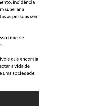
ento, incidência
am superar a
odas as pessoas sem
osso time de
o.
tivo e que encoraja
actar a vida de
de uma sociedade