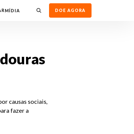
AR
DOE AGORA
MÍDIA
adouras
or causas sociais,
para fazer a