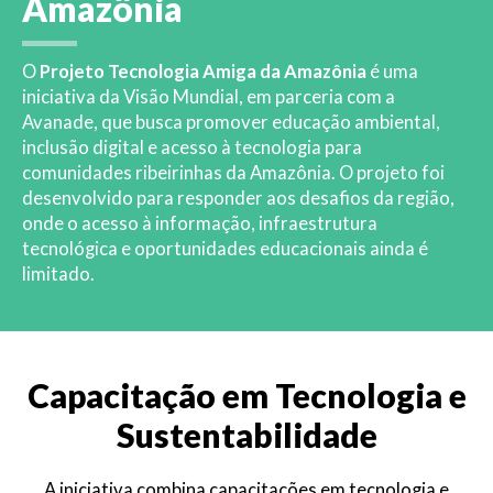
Amazônia
O
Projeto Tecnologia Amiga da Amazônia
é uma
iniciativa da Visão Mundial, em parceria com a
Avanade, que busca promover educação ambiental,
inclusão digital e acesso à tecnologia para
comunidades ribeirinhas da Amazônia. O projeto foi
desenvolvido para responder aos desafios da região,
onde o acesso à informação, infraestrutura
tecnológica e oportunidades educacionais ainda é
limitado.
Capacitação em Tecnologia e
Sustentabilidade
A iniciativa combina capacitações em tecnologia e