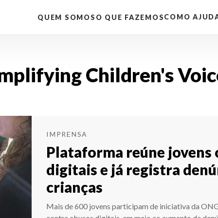
COMO AJUD
QUEM SOMOS
O QUE FAZEMOS
mplifying Children's Voic
IMPRENSA
Plataforma reúne jovens 
digitais e já registra den
crianças
Mais de 600 jovens participam de iniciativa da ON
contra abusos digitais, em meio ao aumento de denú