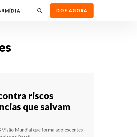
AR
DOE AGORA
MÍDIA
es
contra riscos
úncias que salvam
G Visão Mundial que forma adolescentes
ncias no Brasil