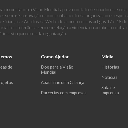
a circunstância a Visão Mundial aprova contato de doadores e cola
es sem pré-aprovação e acompanhamento da organização e responsáv
 Crianças e Adultos da WVI e de acordo com os artigos 17 e 18 do E
dial tem tolerância zero em relação à violência ou ao abuso contra
ários e/ou parceiros da organização.
zemos
Como Ajudar
Mídia
reas de
Doe para a Visão
Histórias
Mundial
Notícias
rojetos
Apadrinhe uma Criança
Sala de
Parcerias com empresas
Imprensa