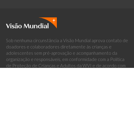
Sob nenhuma circunstância a Visão Mundial aprova contato de
doadores e colaboradores diretamente às crianças e
adolescentes sem pré-aprovação e acompanhamento da
organização e responsáveis, em conformidade com a Política
de Proteção de Crianças e Adultos da WVI e de acordo com
os artigos 17 e 18 do ECA, Norma de Patrocínio nr 29 e
Código Civil. A Visão Mundial tem tolerância zero em relação
à violência ou ao abuso contra crianças, adolescentes ou
adultos causados por funcionários e/ou parceiros da
organização.
Quem Somos
Missão, Visão e Valores