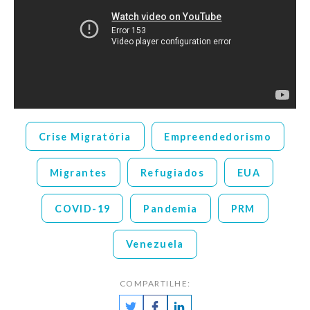
Crise Migratória
Empreendedorismo
Migrantes
Refugiados
EUA
COVID-19
Pandemia
PRM
Venezuela
COMPARTILHE: