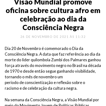
Visão Mundial promove
oficina sobre cultura afro em
celebração ao dia da
Consciência Negra
26 DE NOVEMBRO DE 2021 ÀS 11:32
Dia 20 de Novembro é comemorado o Dia da
Consciência Negra. A data
que
faz referência ao dia da
morte d
o líder quilombola
Zumbi dos Palmares
ganhou
força
através do movimento negro no Brasil na década
de 1970
e desde então segue ganhando
visibilidade
,
tornando o mês de
novembro
um
período
de
conscientização
e reflexão sobre
o
racismo
e de celebração da cultura negra.
Na
semana da Consciência Negra
,
a Visão Mundial
por
meio
d
o Movimento Jovem de Políticas Públicas