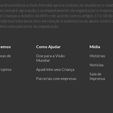
a circunstância a Visão Mundial aprova contato de doadores e cola
es sem pré-aprovação e acompanhamento da organização e responsáv
 Crianças e Adultos da WVI e de acordo com os artigos 17 e 18 do E
dial tem tolerância zero em relação à violência ou ao abuso contra
ários e/ou parceiros da organização.
zemos
Como Ajudar
Mídia
reas de
Doe para a Visão
Histórias
Mundial
Notícias
rojetos
Apadrinhe uma Criança
Sala de
Parcerias com empresas
Imprensa