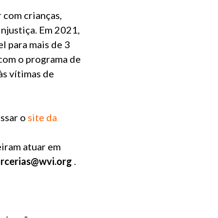
 com crianças,
njustiça. Em 2021,
l para mais de 3
 com o programa de
às vítimas de
essar o
site da
eiram atuar em
rcerias@wvi.org
.