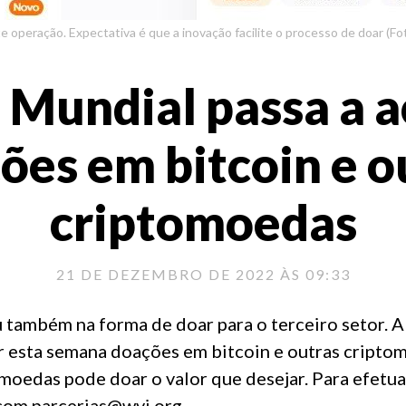
e operação. Expectativa é que a inovação facilite o processo de doar (Fo
 Mundial passa a a
ões em bitcoin e o
criptomoedas
21 DE DEZEMBRO DE 2022 ÀS 09:33
 também na forma de doar para o terceiro setor. 
r esta semana doações em
bitcoin
e outras
cripto
omoedas
pode doar o valor que desejar. Para efetua
com parcerias@wvi.org.