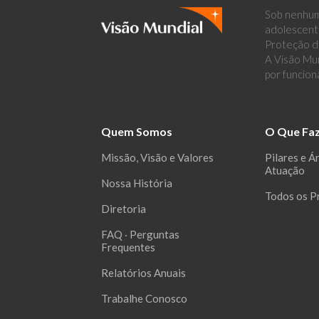
Sob nenhum
adolescent
Proteção de
A Visão Mun
por funcion
Quem Somos
O Que Fa
Missão, Visão e Valores
Pilares e Á
Atuação
Nossa História
Todos os P
Diretoria
FAQ ‧ Perguntas
Frequentes
Relatórios Anuais
Trabalhe Conosco