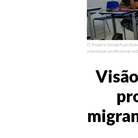
O Projeto IntegrAção busc
orientação profissional so
Visão
pr
migran