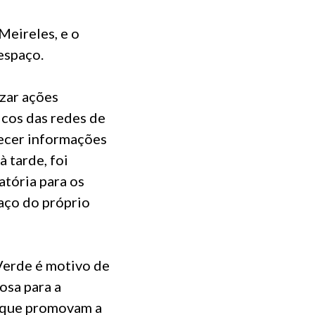
Meireles, e o
espaço.
izar ações
icos das redes de
necer informações
à tarde, foi
tória para os
aço do próprio
Verde é motivo de
osa para a
s que promovam a