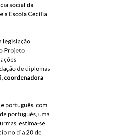
cia social da
e a Escola Cecília
 legislação
 o Projeto
tações
lidação de diplomas
, coordenadora
de português, com
s de português, uma
urmas, estima-se
cio no dia 20 de