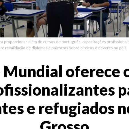
a proporcionar, além de cursos de português, capacitações profissional
bre revalidação de diplomas e palestras sobre direitos e deveres no país
 Mundial oferece 
ofissionalizantes p
tes e refugiados 
Grosso