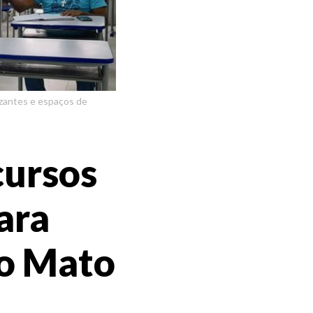
izantes e espaços de
cursos
ara
no Mato