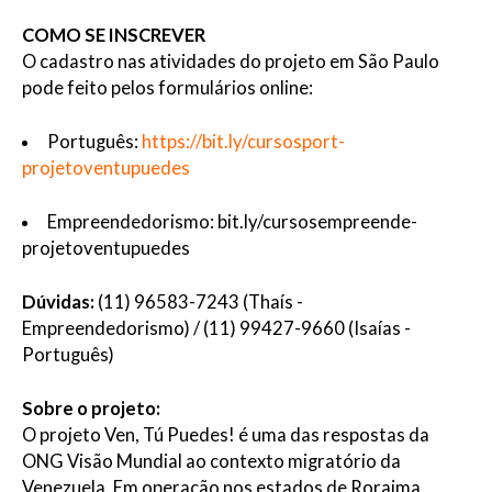
COMO SE INSCREVER
O cadastro nas atividades do projeto em São Paulo
pode feito pelos formulários online:
Português:
https://bit.ly/cursosport-
projetoventupuedes
Empreendedorismo: bit.ly/
cursosempreende-
projetoventupuedes
Dúvidas:
(11) 96583-7243 (Thaís -
Empreendedorismo) / (11) 99427-9660 (Isaías -
Português
)
Sobre o projeto:
O projeto
Ven
,
Tú
Puedes
! é uma das respostas da
ONG Visão Mundial ao contexto migratório da
Venezuela. Em operação nos estados de Roraima,