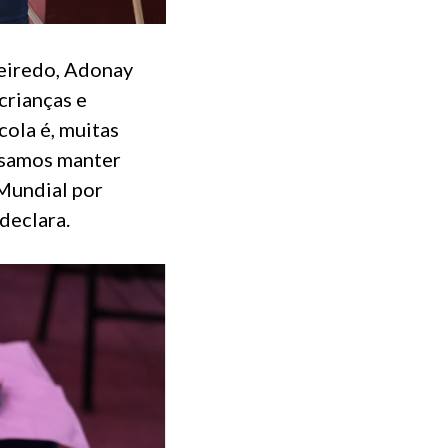
ueiredo, Adonay
crianças e
ola é, muitas
cisamos manter
 Mundial por
declara.