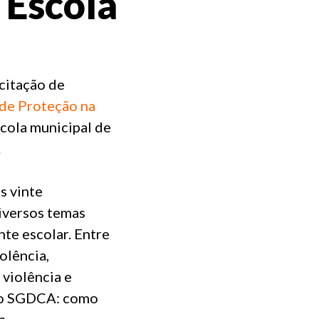
 Escola
acitação de
de Proteção na
scola municipal de
.
s vinte
iversos temas
nte escolar. Entre
olência,
 violência e
uxo SGDCA: como
a.