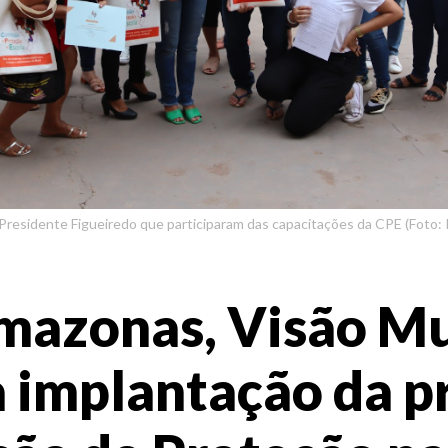
Presidente Figueiredo que participaram das capacitações da CPE (Foto: 
mazonas, Visão Mu
 a implantação da p