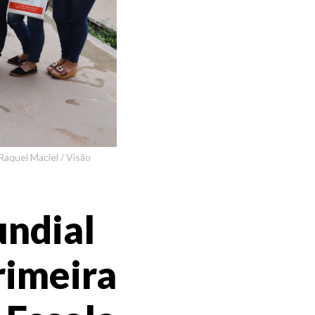
Raquel Maciel / Visão
ndial
rimeira