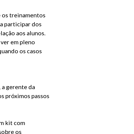
e os treinamentos
 participar dos
lação aos alunos.
iver em pleno
quando os casos
 a gerente da
os próximos passos
m kit com
sobre os