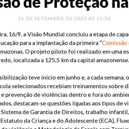
ão de Proteção na
21 DE SETEMBRO DE 2022 ÀS 11:50
ira, 16/9, a Visão Mundial concluiu a etapa de cap
ducação para a implantação da primeira “
Comissão 
Amazonas. O projeto piloto foi realizado em uma e
edo, localizada a 125,5 km da capital amazonense
ibilização teve início em junho e, a cada semana, o
escola selecionados recebiam treinamentos sobre d
 e prevenção de violências dentro e fora do ambie
dos, destacam-se questões ligadas aos tipos de vi
istema de Garantia de Direitos, trabalho infantil,
, Estatuto da Criança e do Adolescente (ECA), Fl
o de violência e Metodologia da Escola com Ternur