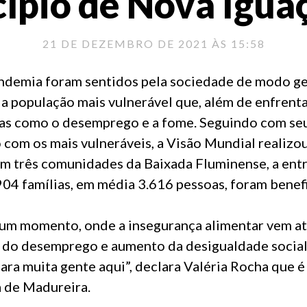
ípio de Nova Iguaç
21 DE DEZEMBRO DE 2021 ÀS 15:58
ndemia foram sentidos pela sociedade de modo ge
a população mais vulnerável que, além de enfrentar
as como o desemprego e a fome. Seguindo com se
m os mais vulneráveis, a Visão Mundial realizou,
m três comunidades da Baixada Fluminense, a entr
904 famílias, em média 3.616 pessoas, foram benefi
um momento, onde a insegurança alimentar vem at
a do desemprego e aumento da desigualdade social
para muita gente aqui”, declara Valéria Rocha que 
 de Madureira.