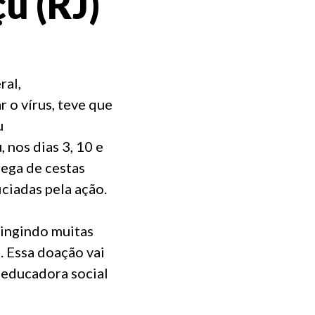
u (RJ)
ral,
 o vírus, teve que
u
 nos dias 3, 10 e
ega de cestas
ciadas pela ação.
ingindo muitas
. Essa doação vai
é educadora social