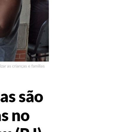
ar as crianças e famílias
as são
as no