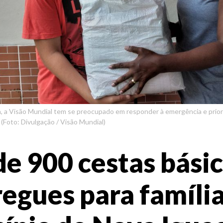
, a Visão Mundial tem se preocupado em responder à emergência e prioriz
 (Foto: Divulgação / Visão Mundial)
de 900 cestas básic
egues para famíli