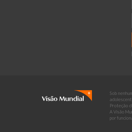
Sob nenhum
adolescent
Proteção de
A Visão Mun
por funcion