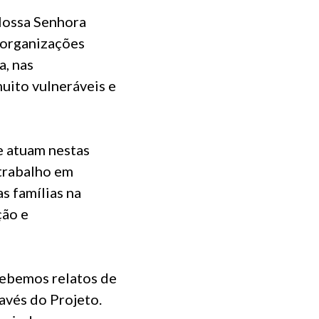
Nossa Senhora
 organizações
a, nas
muito vulneráveis e
e atuam nestas
 trabalho em
s famílias na
ção e
cebemos relatos de
avés do Projeto.