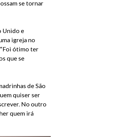
possam se tornar
o Unido e
uma igreja no
“Foi ótimo ter
os que se
 madrinhas de São
Quem quiser ser
screver. No outro
lher quem irá