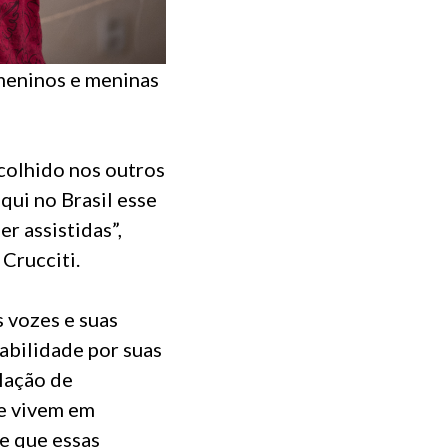
 meninos e meninas
colhido nos outros
qui no Brasil esse
r assistidas”,
Crucciti.
 vozes e suas
abilidade por suas
elação de
ue vivem em
de que essas