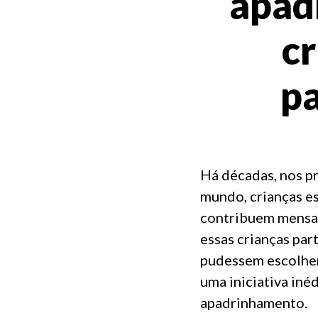
apad
c
pa
Há décadas, nos 
mundo, crianças e
contribuem mensal
essas crianças par
pudessem escolher
uma iniciativa iné
apadrinhamento.