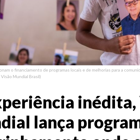
nam o financiamento de programas locais e de melhorias para a comuni
/ Visão Mundial Brasil)
periência inédita,
ial lança progra