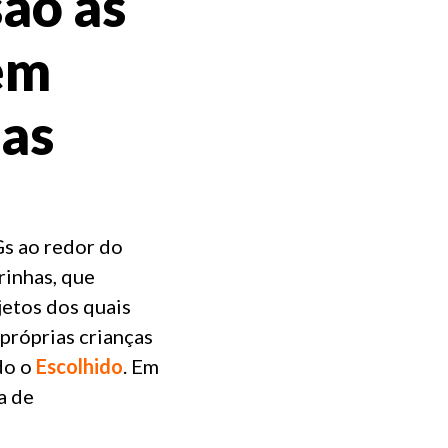
ão as
em
has
s ao redor do
rinhas, que
etos dos quais
 próprias crianças
do o
Escolhido
. Em
a de