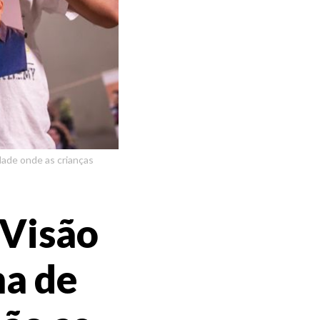
dade onde as crianças
 Visão
ma de