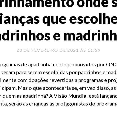
rinhamento onde s
rianças que escolh
drinhos e madrin
23 DE FEVEREIRO DE 2021 ÀS 11:59
programas de apadrinhamento promovidos por ONG
speram para serem escolhidas por padrinhos e mad
mente com doações revertidas a programas e proj
ticipam. Mas o que aconteceria se, em vez disso, as
 quem as apadrinha? A Visão Mundial está lançan
dita, serão as crianças as protagonistas do program