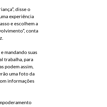
iança”, disse o
 uma experiência
passo e escolhem a
olvimento”, conta
z.
s e mandando suas
l trabalha, para
ças podem assim,
erão uma foto da
 com informações
 empoderamento