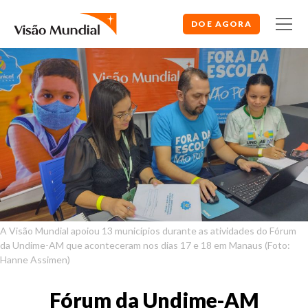
DOE AGORA
A Visão Mundial apoiou 13 municípios durante as atividades do Fórum
da Undime-AM que aconteceram nos dias 17 e 18 em Manaus (Foto:
Hanne Assimen)
Fórum da Undime-AM