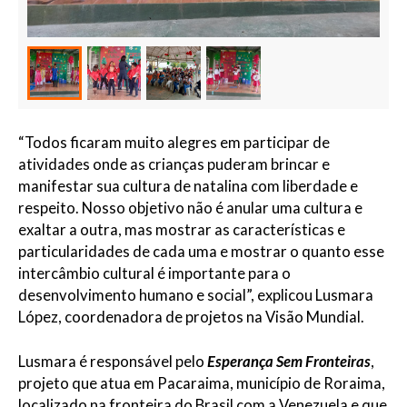
“Todos ficaram muito alegres e
m participar de
atividade
s
onde as crianças puderam brincar e
manifestar sua cultura de
n
atal
ina com liberdade e
respeito
.
Nosso objetivo não é anular uma
cultura e
exaltar a outra, mas mostrar
as características e
particularidades de cada uma e mostrar o quanto ess
e
intercâmbio cultural é importante para o
desenvolvimento humano e social”, explicou
Lusmara
Lópe
z
, coordenadora de projetos na Visão Mundial.
Lusmara
é responsável pelo
Esperança Sem Fronteiras
,
projeto que atua
em Pacara
i
ma, município d
e Roraima,
localizado na fronteira do Brasil com a Venezuela
e que