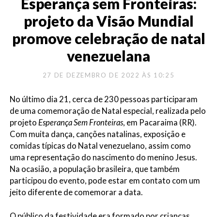
Esperança sem Fronteiras:
projeto da Visão Mundial
promove celebração de natal
venezuelana
27 DE DEZEMBRO DE 2022 ÀS 10:25
N
o último dia 2
1
,
cerca de
230 pessoas participaram
d
e uma
comemoração de Natal
especial,
realizada pel
o
projeto
Esperança Sem Fronteiras
, em Pacaraima (
RR).
Com muita d
ança, can
ções
natalinas, exposição e
comidas típicas d
o
Natal
v
enezuelan
o
, assim como
uma representação do nascimento
do menino Jesus
.
Na ocasião,
a população
brasileira, que também
participou do evento,
pode
estar em contato com
um
jeito diferente de comemorar a data.
O público
da festividade era
f
or
m
a
do por
crianças,