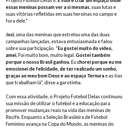
Projeto Futebol Delas é.
É sobre criar um espaço onde
essas meninas possam ver a si mesmas
, suas lutas e
suas vitórias refletidas em suas heroínas no campo e
fora dele."
Josi
, uma das meninas que estrelou uma das duas
campanhas lançadas, estava entusiasmada e falou
sobre sua participação. “
Eu gostei muito do vídeo,
amei.
Foi muito bom, muito legal.
Gostei também
porque o nosso Brasil ganhou
. Eu
chorei porque eu me
emocionei de felicidade, de ter realizado um sonho,
graças ao meu bom Deus e ao espaço Ternura
e as tias
que trabalham lá”, disse a garotinha.
Com essa atividade, o Projeto Futebol Delas continuou
sua missão de utilizar o futebol e a educação para
promover mudanças reais na vida das meninas de
Recife. Enquanto a Seleção Brasileira de Futebol
Feminino avança na Copa do Mundo, as meninas do