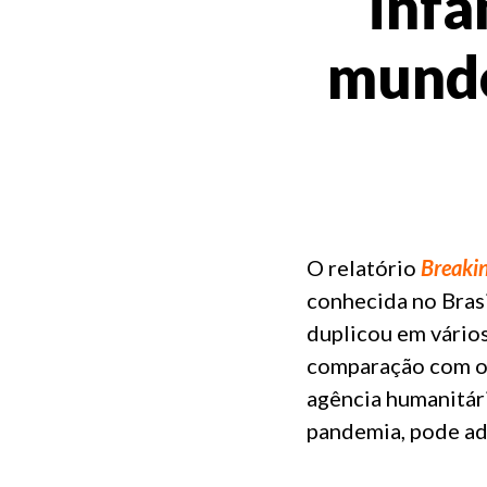
infa
mundo
O relatório
Breakin
conhecida no Bras
duplicou em vário
comparação com o 
agência humanitár
pandemia, pode ad