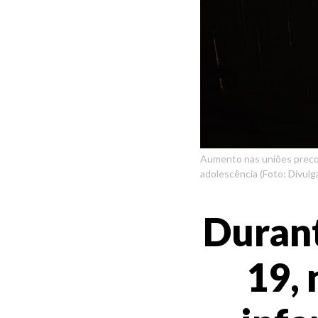
Aumento nas uniões precoc
adolescência (Foto: Divulg
Duran
19,