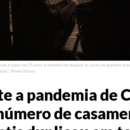
es é maior em 25 anos, e também faz disparar os casos de gravidez dura
ação / World Vision)
te a pandemia de 
 número de casame