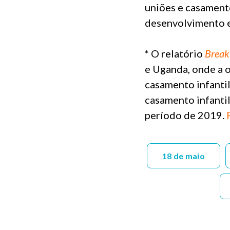
uniões e casament
desenvolvimento e
* O relatório
Break
e Uganda, onde a o
casamento infantil
casamento infant
período de 2019.
18 de maio