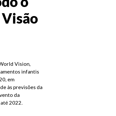
odo o
 Visão
World Vision,
samentos infantis
20, em
e às previsões da
dvento da
 até 2022.