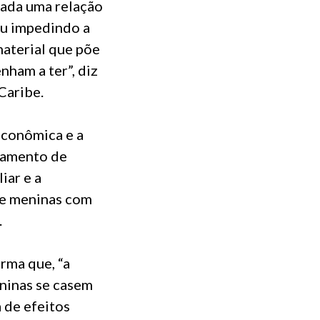
zada uma relação
ou impedindo a
aterial que põe
nham a ter”, diz
Caribe.
econômica e a
asamento de
iar e a
de meninas com
.
irma que, “a
eninas se casem
 de efeitos