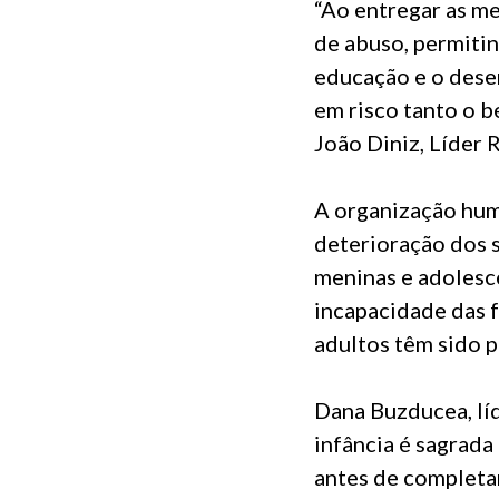
“Ao entregar as me
de abuso, permiti
educação e o dese
em risco tanto o b
João Diniz, Líder 
A organização hum
deterioração dos 
meninas e adolesce
incapacidade das 
adultos têm sido p
Dana Buzducea, líd
infância é sagrada
antes de completa