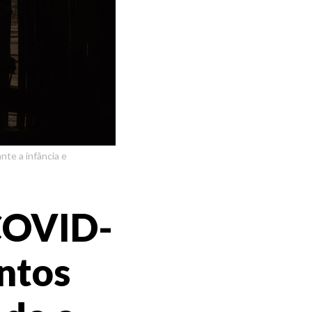
nte a infância e
COVID-
ntos