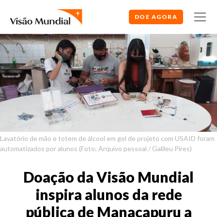
DOE AGORA
Lavatório de mão e totem de álcool em gel de projeto com USAID foram
automatizados por alunos (Foto: Arquivo pessoal / Galileu Pires)
Doação da Visão Mundial
inspira alunos da rede
pública de Manacapuru a