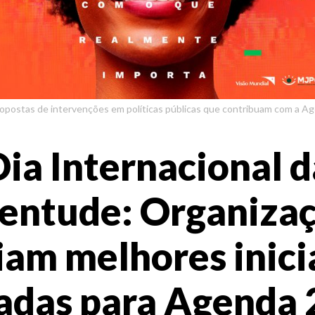
ropostas de intervenções em políticas públicas que contribuam com a Ag
Dia Internacional d
entude: Organiza
am melhores inici
adas para Agenda