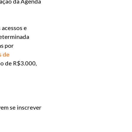
tação da Agenda
s acessos e
 determinada
as por
s de
io de R$3.000,
vem se inscrever