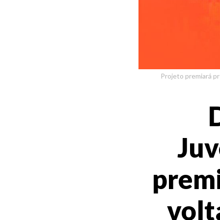
Projeto premiará p
Juv
premi
volt