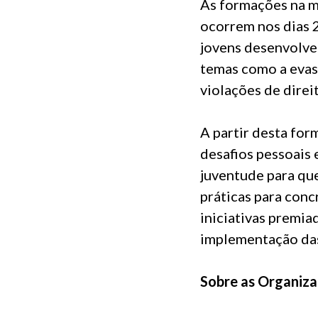
As formações na m
ocorrem nos dias 
jovens desenvolve
temas como a evasã
violações de direi
A partir desta fo
desafios pessoais e
juventude para qu
práticas para con
iniciativas premia
implementação das
Sobre as Organiza