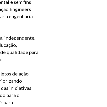
tal e sem fins
zação Engineers
ar a engenharia
ia, independente,
ducação,
 de qualidade para
.
ojetos de ação
priorizando
das iniciativas
do para o
, para