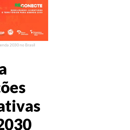
enda 2030 no Brasil
a
ções
ativas
 2030