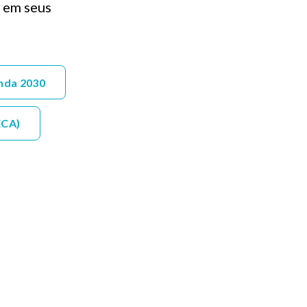
s em seus
nda 2030
ECA)