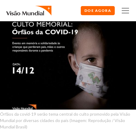
DOE AGORA
Órfãos da covid-19 serão tema central do culto promovido pela Visão
Mundial por diversas cidades do país (Imagem: Reprodução / Visão
Mundial Brasil)