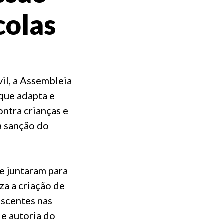
colas
il, a Assembleia
 que adapta e
ontra crianças e
a sanção do
e juntaram para
za a criação de
escentes nas
de autoria do