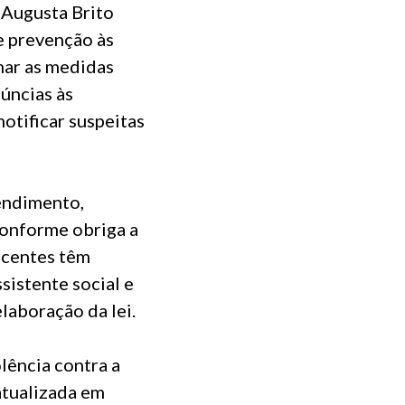
 Augusta Brito
e prevenção às
mar as medidas
úncias às
otificar suspeitas
endimento,
conforme obriga a
escentes têm
sistente social e
laboração da lei.
lência contra a
atualizada em