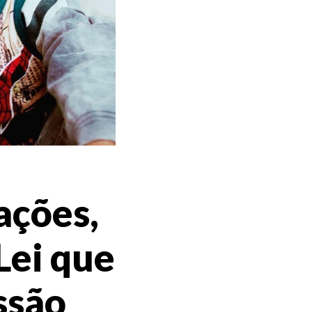
ações,
Lei que
ssão