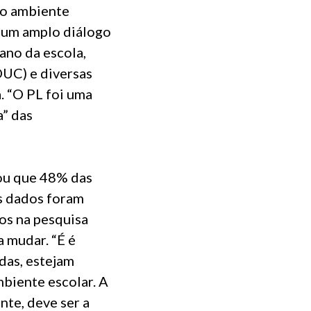
no ambiente
e um amplo diálogo
ano da escola,
DUC) e diversas
. “O PL foi uma
a” das
ou que 48% das
es dados foram
os na pesquisa
 mudar. “É é
adas, estejam
mbiente escolar. A
nte, deve ser a