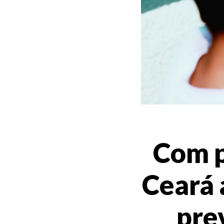
Com p
Ceará 
pre