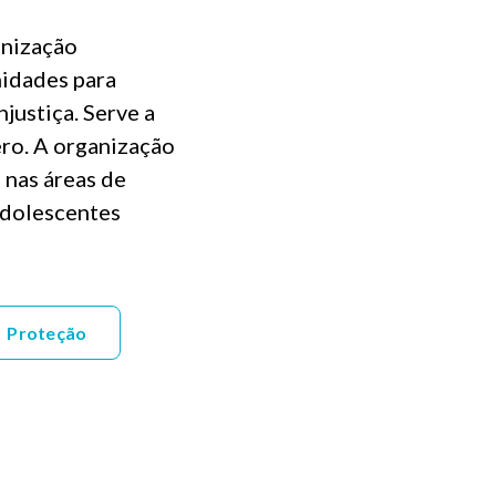
anização
nidades para
justiça. Serve a
ero. A organização
 nas áreas de
adolescentes
Proteção