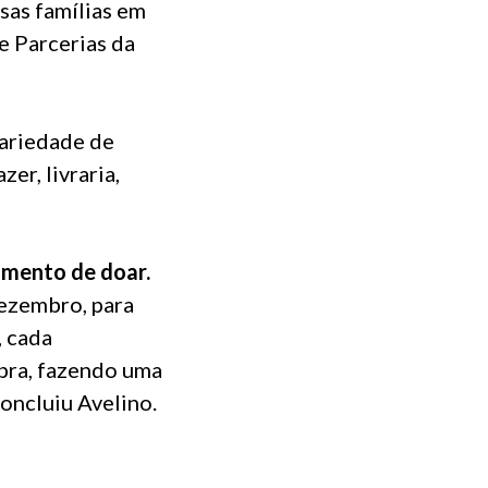
sas famílias em
e Parcerias da
variedade de
er, livraria,
imento de doar.
dezembro, para
, cada
mpra, fazendo uma
concluiu Avelino.