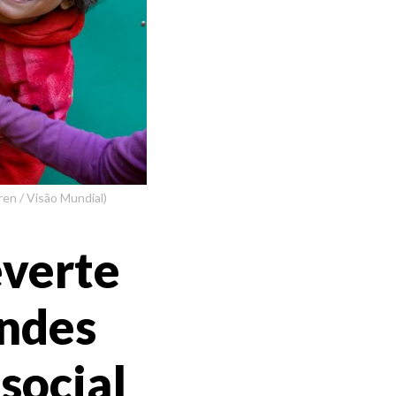
en / Visão Mundial)
everte
andes
 social