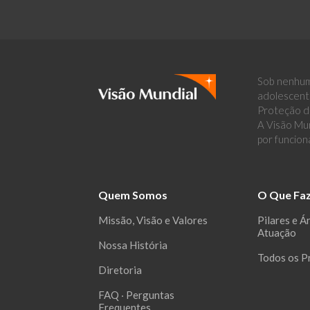
Sob nenhum
adolescent
Proteção de
A Visão Mun
por funcion
Quem Somos
O Que Fa
Missão, Visão e Valores
Pilares e Á
Atuação
Nossa História
Todos os P
Diretoria
FAQ ‧ Perguntas
Frequentes