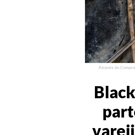
Através do Compro 
Black
part
vareji