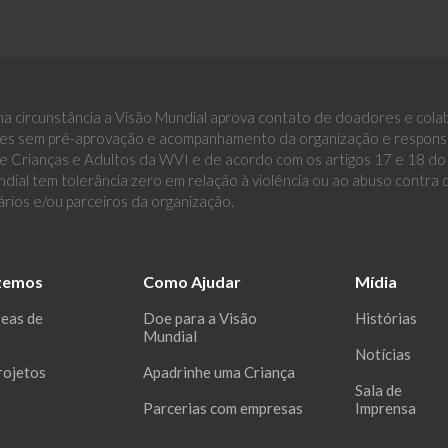
a circunstância a Visão Mundial aprova contato de doadores e cola
es sem pré-aprovação e acompanhamento da organização e responsáv
 Crianças e Adultos da WVI e de acordo com os artigos 17 e 18 do E
dial tem tolerância zero em relação à violência ou ao abuso contra
ários e/ou parceiros da organização.
zemos
Como Ajudar
Mídia
reas de
Doe para a Visão
Histórias
Mundial
Notícias
rojetos
Apadrinhe uma Criança
Sala de
Parcerias com empresas
Imprensa