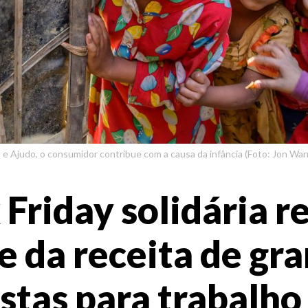
e Ajudo, o consumidor contribue com a causa da infância (Foto: Jon Warr
 Friday solidária r
e da receita de gr
stas para trabalho