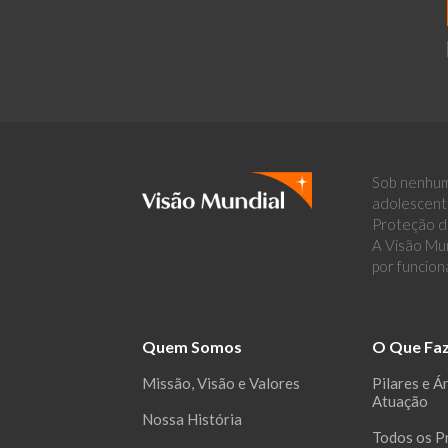
Sob nenhum
adolescent
Proteção de
A Visão Mun
por funcion
Quem Somos
O Que Fa
Missão, Visão e Valores
Pilares e Á
Atuação
Nossa História
Todos os P