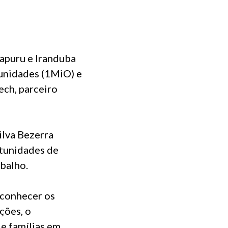
capuru e Iranduba
tunidades (1MiO) e
ech, parceiro
ilva Bezerra
rtunidades de
abalho.
 conhecer os
ções, o
e famílias em