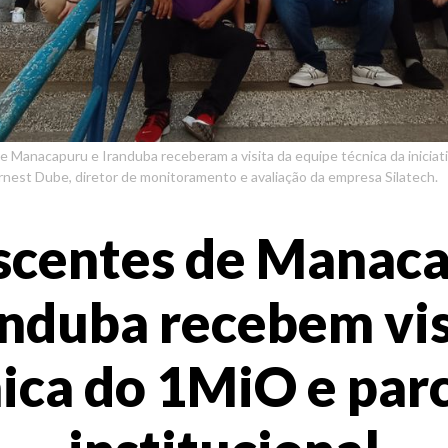
 Manacapuru e Iranduba receberam a visita da equipe técnica da iniciati
nest Dube, diretor de monitoramento e avaliação da empresa Silatech.
scentes de Manaca
anduba recebem vis
ica do 1MiO e par