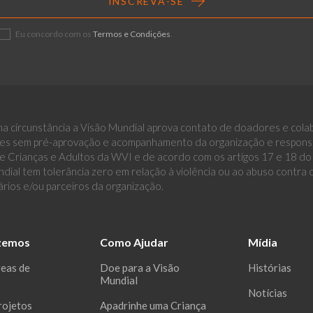
INSCREVA-SE
Eu concordo com os
Termos e Condições
.
a circunstância a Visão Mundial aprova contato de doadores e cola
es sem pré-aprovação e acompanhamento da organização e responsáv
 Crianças e Adultos da WVI e de acordo com os artigos 17 e 18 do E
dial tem tolerância zero em relação à violência ou ao abuso contra
ários e/ou parceiros da organização.
zemos
Como Ajudar
Mídia
reas de
Doe para a Visão
Histórias
Mundial
Notícias
rojetos
Apadrinhe uma Criança