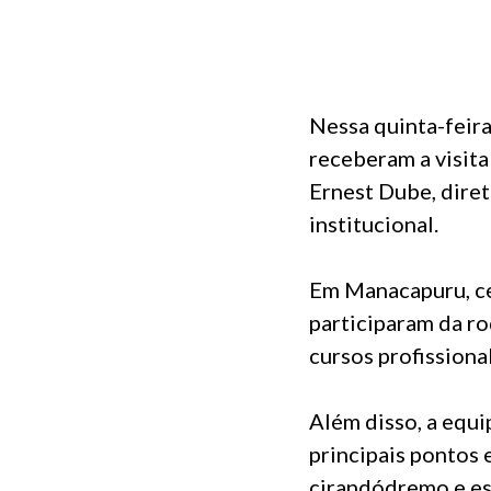
Nessa quinta-feir
receberam a visita
Ernest Dube, diret
institucional.
Em Manacapuru, cer
participaram da r
cursos profissiona
Além disso, a equi
principais pontos
cirandódremo e es