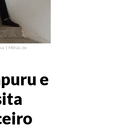
va 1 Milhão de
puru e
ita
ceiro