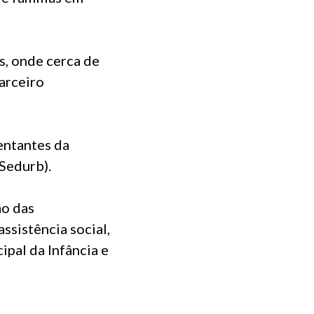
s, onde cerca de
arceiro
entantes da
Sedurb).
ão das
ssistência social,
pal da Infância e