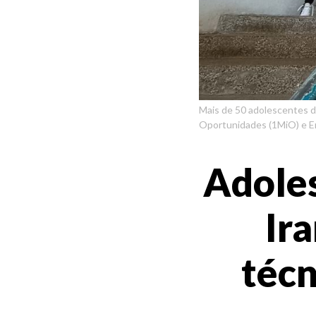
Mais de 50 adolescentes de
Oportunidades (1MiO) e Er
Adole
Ir
técn