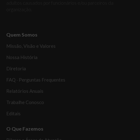
adultos causados por funcionários e/ou parceiros da
organização.
Quem Somos
Missão, Visão e Valores
Nossa História
Diretoria
FAQ ‧ Perguntas Frequentes
Relatórios Anuais
Trabalhe Conosco
Editais
O Que Fazemos
Pilares e Áreas de Atuação