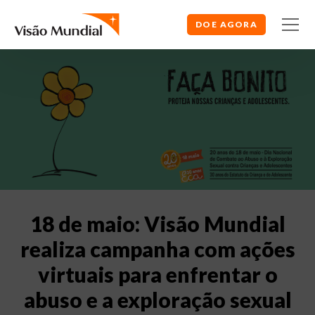
DOE AGORA
18 de maio: Visão Mundial
realiza campanha com ações
virtuais para enfrentar o
abuso e a exploração sexual