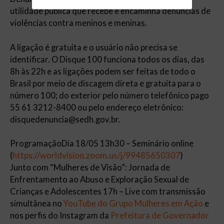
utilidade pública que recebe e encaminha denúncias de
violências contra meninos e meninas.
A ligação é gratuita e o usuário não precisa se
identificar. O Disque 100 funciona todos os dias, das
8h às 22h e as ligações podem ser feitas de todo o
Brasil por meio de discagem direta e gratuita para o
número 100; do exterior pelo número telefônico pago
55 61 3212-8400 ou pelo endereço eletrônico:
disquedenuncia@sedh.gov.br.
ProgramaçãoDia 18/05 13h30 – Seminário online
(
https://worldvision.zoom.us/j/99485650307
)
Junto com “Mulheres de Visão”: Jornada de
Enfrentamento ao Abuso e Exploração Sexual de
Crianças e Adolescentes 17h – Live com transmissão
simultânea no
YouTube do Grupo Mulheres em Ação
e
nos perfis do Instagram da
Prefeitura de Governador