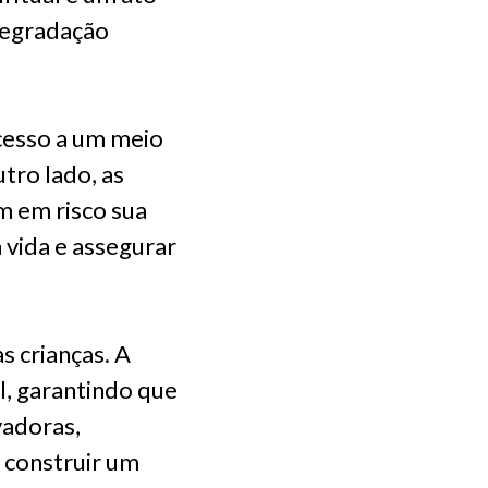
 degradação
cesso a um meio
tro lado, as
m em risco sua
a vida e assegurar
s crianças. A
l, garantindo que
vadoras,
 construir um