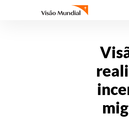
Vis
real
ince
mig