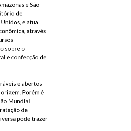
 Amazonas e São
itório de
Unidos, e atua
conômica, através
ursos
ão sobre o
tal e confecção de
oráveis e abertos
e origem. Porém é
isão Mundial
tratação de
diversa pode trazer