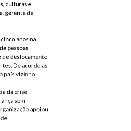
, culturas e
a, gerente de
 cinco anos na
 de pessoas
se de deslocamento
ntes. De acordo as
o país vizinho.
ia da crise
erança sem
 organização apoiou
ade.