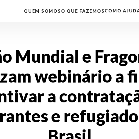
COMO AJUD
QUEM SOMOS
O QUE FAZEMOS
ão Mundial e Frag
izam webinário a f
ntivar a contrataç
rantes e refugiado
Brasil