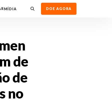
AR
DOE AGORA
MÍDIA
omen
im de
ão de
s no