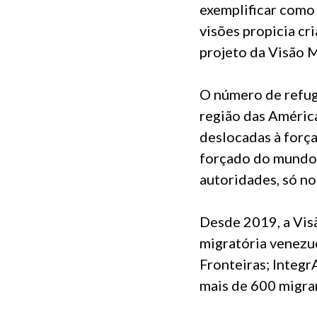
exemplificar como
visões propicia cr
projeto da Visão 
O número de refugi
região das América
deslocadas à forç
forçado do mundo 
autoridades, só no
Desde 2019, a Visã
migratória venezu
Fronteiras; Integr
mais de 600 migra