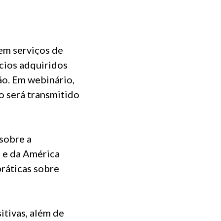
 em serviços de
ícios adquiridos
ão. Em webinário,
o será transmitido
sobre a
l e da América
práticas sobre
tivas, além de