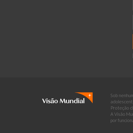
Sob nenhum
adolescent
Proteção de
A Visão Mun
por funcion