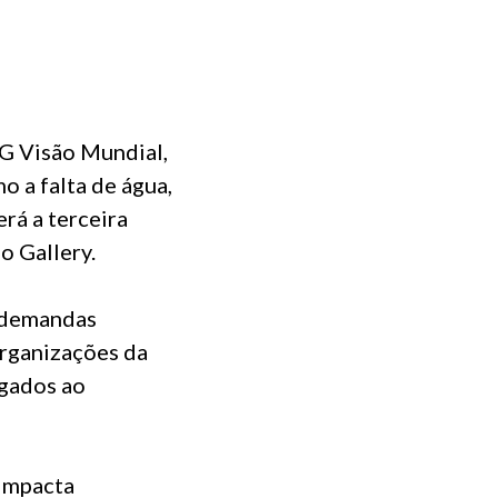
G Visão Mundial,
 a falta de água,
rá a terceira
o Gallery.
s demandas
 organizações da
igados ao
 impacta