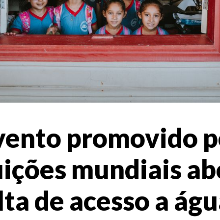
vento promovido p
uições mundiais a
lta de acesso a ág