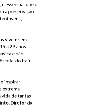
 é essencial que o
ra a preservação
tentáveis",
oas vivem sem
 15 a 29 anos –
ásica e não
scola, do Itaú
e inspirar
e extrema
 vida de tantas
into, Diretor da