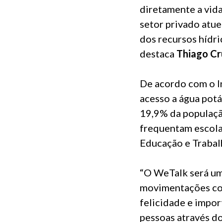
diretamente a vida
setor privado atue
dos recursos hídr
destaca
Thiago Cr
De acordo com o In
acesso a água potáv
19,9% da população
frequentam escola
Educação e Trabal
“O WeTalk será um
movimentações con
felicidade e impor
pessoas através do