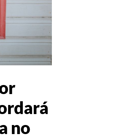
or
bordará
ua no