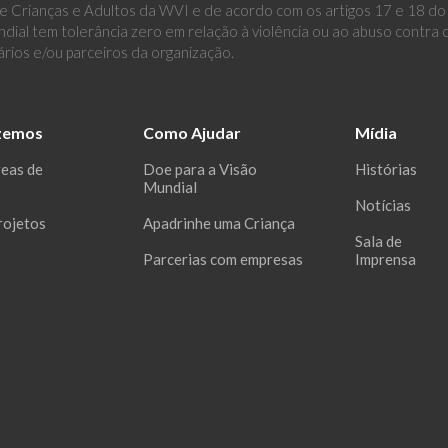
 Crianças e Adultos da WVI e de acordo com os artigos 17 e 18 do E
dial tem tolerância zero em relação à violência ou ao abuso contra
ários e/ou parceiros da organização.
zemos
Como Ajudar
Mídia
reas de
Doe para a Visão
Histórias
Mundial
Notícias
rojetos
Apadrinhe uma Criança
Sala de
Parcerias com empresas
Imprensa