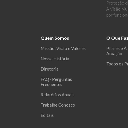
Proteção de
A Visão Mun
por funcion
Quem Somos
O Que Fa
Missão, Visão e Valores
Pilares e Á
Atuação
Nossa História
Todos os P
Diretoria
FAQ ‧ Perguntas
Frequentes
Relatórios Anuais
Trabalhe Conosco
Editais