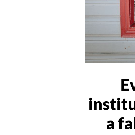
E
instit
a fa