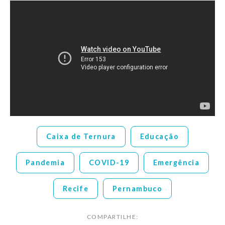
Caixa de Ternura
Educação
Pandemia
COVID-19
Emergência
Recife
Pernambuco
COMPARTILHE: