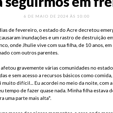
a seguirmos em fre
6 DE MAIO DE 2024 ÀS 10:00
dias de fevereiro, o estado do Acre decretou emer
 causaram inundações e um rastro de destruição em
anco, onde Jhulie vive com sua filha, de 10 anos, e
hado com outros parentes.
 afetou gravemente várias comunidades no estado
das e sem acesso a recursos básicos como comida,
 muito difícil... Eu acordei no meio da noite, com 
eu tempo de fazer quase nada. Minha filha estava 
a uma parte mais alta".
guns meses dos piores momentos, a casa onde mora