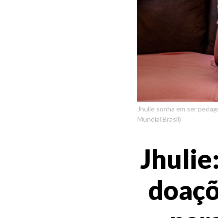
Jhulie sonha em ser pedagog
Mundial Brasil)
Jhulie
doaçõ