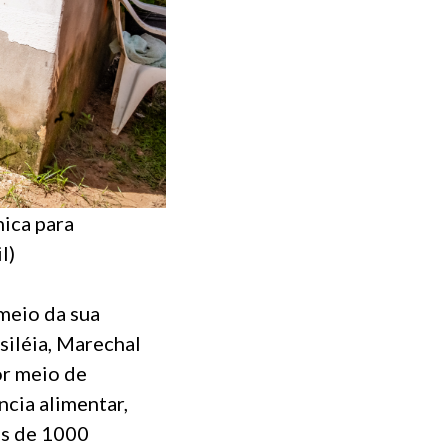
nica para
il)
meio da sua
siléia, Marechal
or meio de
ncia alimentar,
is de 1000