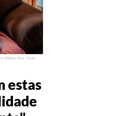
: William Silva / Visão
m estas
lidade