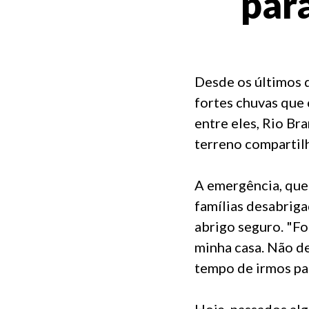
par
Desde os últimos 
fortes chuvas que
entre eles, Rio Br
terreno compartil
A emergência, que
famílias desabriga
abrigo seguro. "Foi
minha casa. Não d
tempo de irmos par
Hoje, passados al