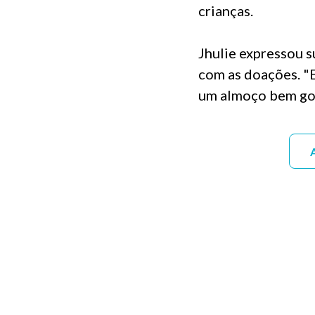
crianças.
Jhulie expressou s
com as doações. "E
um almoço bem gost