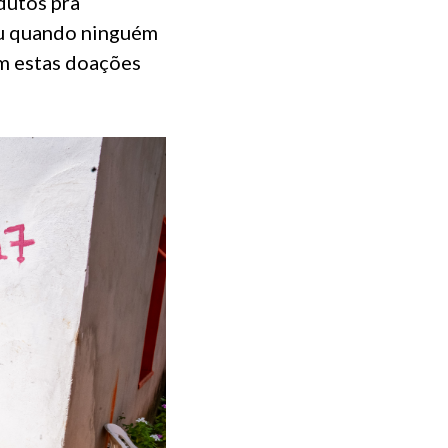
dutos pra
gou quando ninguém
m estas doações