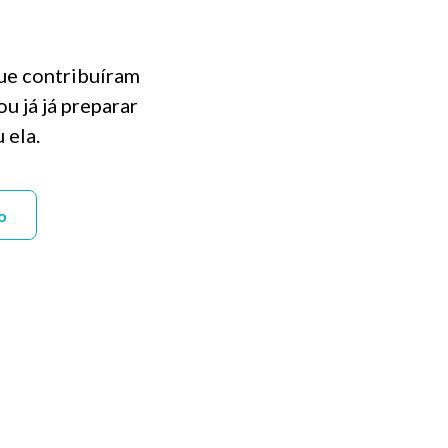
que contribuíram
u já já preparar
 ela.
o