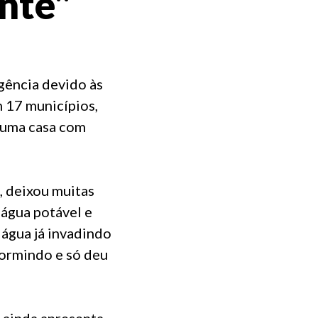
nte"
gência devido às
 17 municípios,
m uma casa com
, deixou muitas
 água potável e
a água já invadindo
dormindo e só deu
 ainda apresenta