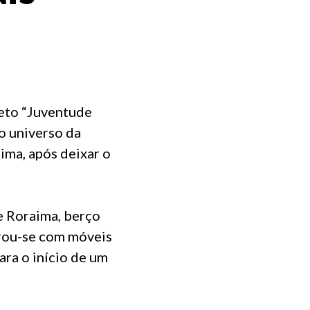
jeto “Juventude
o universo da
ima, após deixar o
e Roraima, berço
arou-se com móveis
ara o início de um