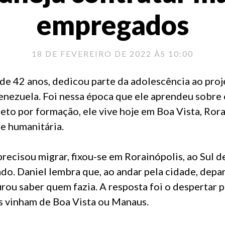
empregados
18 DE FEVEREIRO DE 2022 ÀS 10:00
de 42 anos, dedicou parte da adolescência ao pro
enezuela. Foi nessa época que ele aprendeu sobre 
eto por formação, ele vive hoje em Boa Vista, Rora
se humanitária.
ecisou migrar, fixou-se em Rorainópolis, ao Sul d
ado. Daniel lembra que, ao andar pela cidade, dep
rou saber quem fazia. A resposta foi o despertar p
s vinham de Boa Vista ou Manaus.