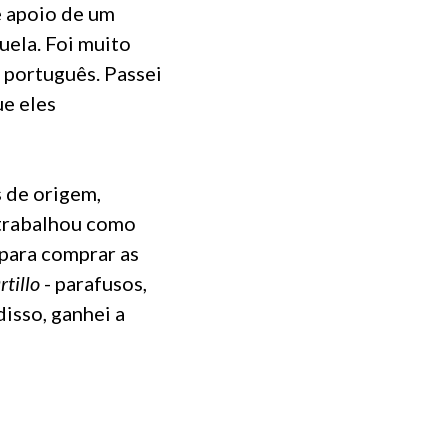
e apoio de um
uela. Foi muito
 português. Passei
ue eles
 de origem,
 trabalhou como
 para comprar as
rtillo
- parafusos,
isso, ganhei a