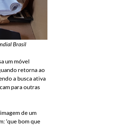
ndial Brasil
asa um móvel
quando retorna ao
endo a busca ativa
icam para outras
a imagem de um
m: ‘que bom que