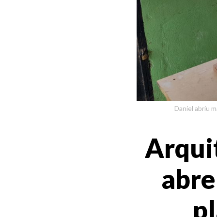
Daniel abriu m
Arquit
abre
pl