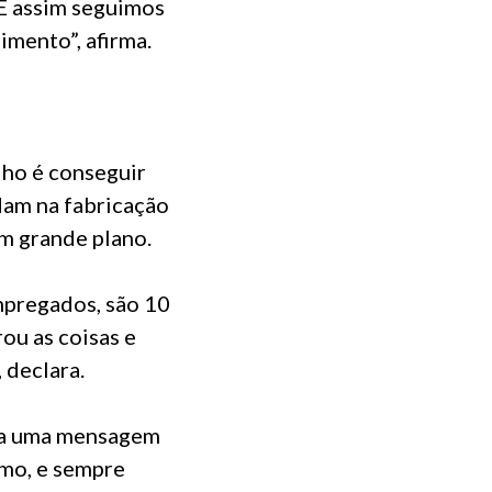
E assim seguimos
imento”, afirma.
lho é conseguir
dam na fabricação
um grande plano.
mpregados, são 10
ou as coisas e
 declara.
ixa uma mensagem
smo, e sempre