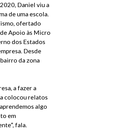
020, Daniel viu a
rma de uma escola.
ismo, ofertado
o de Apoio às Micro
erno dos Estados
 empresa. Desde
 bairro da zona
sa, a fazer a
a colocou relatos
s aprendemos algo
nto em
te”, fala.