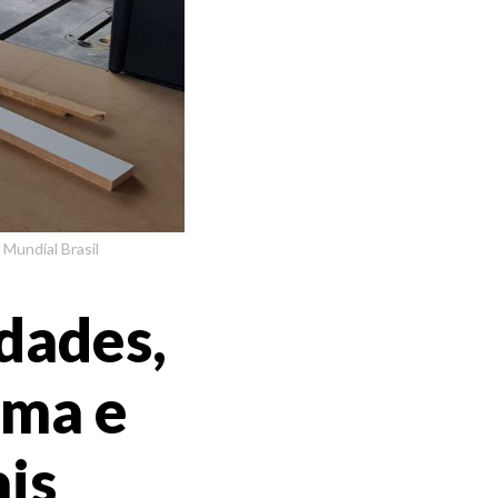
 Mundial Brasil
ldades,
ima e
ais