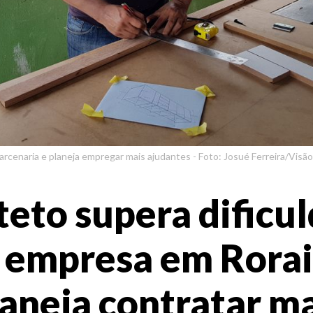
arcenaria e planeja empregar mais ajudantes - Foto: Josué Ferreira/Visão
eto supera dificu
 empresa em Rora
aneja contratar m