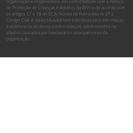
organização e responsáveis, em conformidade com a Política
de Proteção de Crianças e Adultos da WVI e de acordo com
os artigos 17 e 18 do ECA, Norma de Patrocínio nr 29 e
Código Civil. A Visão Mundial tem tolerância zero em relação
à violência ou ao abuso contra crianças, adolescentes ou
adultos causados por funcionários e/ou parceiros da
organização.
Quem Somos
Missão, Visão e Valores
Nossa História
Diretoria
FAQ ‧ Perguntas Frequentes
Relatórios Anuais
Trabalhe Conosco